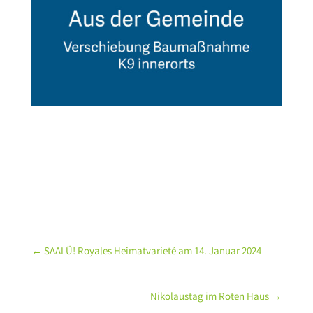
←
SAALÜ! Royales Heimatvarieté am 14. Januar 2024
Nikolaustag im Roten Haus
→